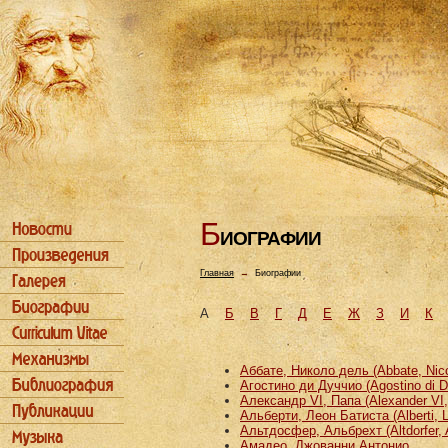
Б
ИОГРАФИИ
Главная
→
Биографии
А
Б
В
Г
Д
Е
Ж
З
И
К
Аббате, Николо дель (Abbate, Nicco
Агостино ди Дуччио (Agostino di D
Александр VI, Папа (Alexander VI
Альберти, Леон Батиста (Alberti, L
Альтдосфер, Альбрехт (Altdorfer, 
Амадео, Джованни Антонио