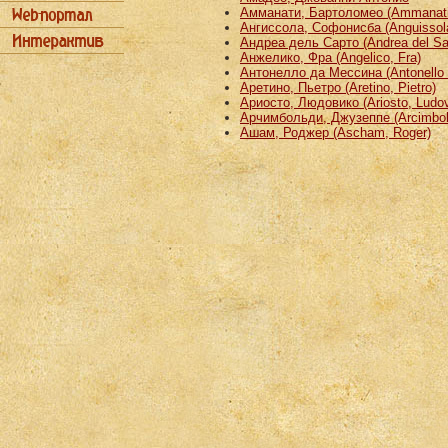
Амманати, Бартоломео (Ammanati
Ангиссола, Софонисба (Anguissola
Андреа дель Сарто (Andrea del Sa
Анжелико, Фра (Angelico, Fra)
Антонелло да Мессина (Antonello 
Аретино, Пьетро (Aretino, Pietro)
Ариосто, Людовико (Ariosto, Ludov
Арчимбольди, Джузеппе (Arcimbold
Ашам, Роджер (Ascham, Roger)