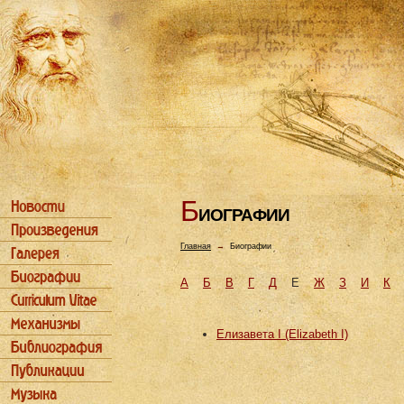
Б
ИОГРАФИИ
Главная
→
Биографии
А
Б
В
Г
Д
Е
Ж
З
И
К
Елизавета I (Elizabeth I)