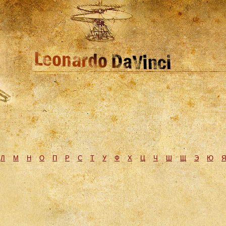
Л
М
H
О
П
Р
С
Т
У
Ф
Х
Ц
Ч
Ш
Щ
Э
Ю
Я