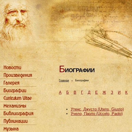
Б
ИОГРАФИИ
Главная
→
Биографии
А
Б
В
Г
Д
Е
Ж
З
И
К
Утенс, Джусто (Utens, Giusto)
Учело, Паоло (Uccelo, Paolo)