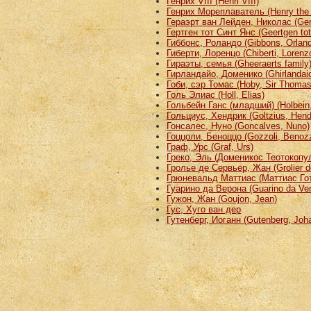
Генрих VIII (Henri VIII)
Генрих Мореплаватель (Henry the 
Гераэрт ван Лейден, Николас (Gerh
Гертген тот Синт Янс (Geertgen tot
Гиббонс, Роландо (Gibbons, Orlan
Гиберти, Лоренцо (Chiberti, Lorenz
Гираэты, семья (Gheeraerts family
Гирландайо, Доменико (Ghirlandai
Гоби, сэр Томас (Hoby, Sir Thomas
Голь Элиас (Holl, Elias)
Гольбейн Ганс (младший) (Holbein,
Гольциус, Хендрик (Goltzius, Hend
Гонсалес, Нуно (Goncalves, Nuno)
Гоццоли, Беноццо (Gozzoli, Benoz
Граф, Урс (Graf, Urs)
Греко, Эль (Доменикос Теотокопул
Гролье де Сервьер, Жан (Grolier d
Грюневальд Маттиас (Маттиас Готх
Гуарино да Верона (Guarino da Ve
Гужон, Жан (Goujon, Jean)
Гус, Хуго ван дер
Гутенберг, Иоганн (Gutenberg, Joh