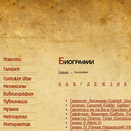
Б
ИОГРАФИИ
Главная
→
Биографии
А
Б
В
Г
Д
Е
Ж
З
И
К
Габриэли, Джованни (Gabrieli, Gio
Галилео, Галилей (Galilei, Galileo)
Гарчиласо де ла Вега (Garcilaso d
Гаффурио, Франчино (Gaffurio, Fr
Гемистус Плетон, Георг (Gemistus
Генрих II (Henri II)
Генрих IV (Генрих Наваррский) (He