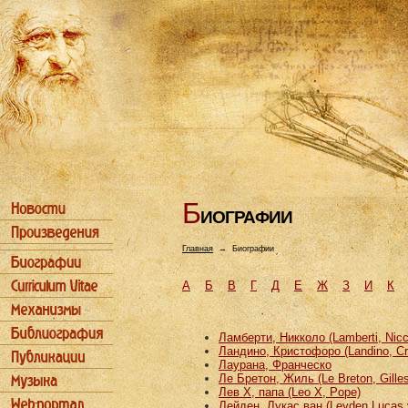
Б
ИОГРАФИИ
Главная
→
Биографии
А
Б
В
Г
Д
Е
Ж
З
И
К
Ламберти, Никколо (Lamberti, Nicc
Ландино, Кристофоро (Landino, Cri
Лаурана, Франческо
Ле Бретон, Жиль (Le Breton, Gilles
Лев X, папa (Leo X, Pope)
Лейден, Лукас ван (Leyden Lucas 