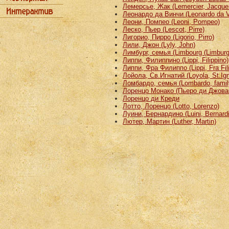
Лемерсье, Жак (Lemercier, Jacque
Леонардо да Винчи (Leonardo da V
Леони, Помпео (Leoni, Pompeo)
Леско, Пьер (Lescot, Pirre)
Лигорио, Пирро (Ligorio, Pirro)
Лили, Джон (Lyly, John)
Лимбург, семья (Limbourg (Limburg)
Липпи, Филиппино (Lippi, Filippino)
Липпи, Фра Филиппо (Lippi, Fra Fil
Лойола, Св.Игнатий (Loyola, St.Ign
Ломбардо, семья (Lombardo, famil
Лоренцо Монако (Пьеро ди Джован
Лоренцо ди Креди
Лотто, Лоренцо (Lotto, Lorenzo)
Луини, Бернардино (Luini, Bernard
Лютер, Мартин (Luther, Martin)