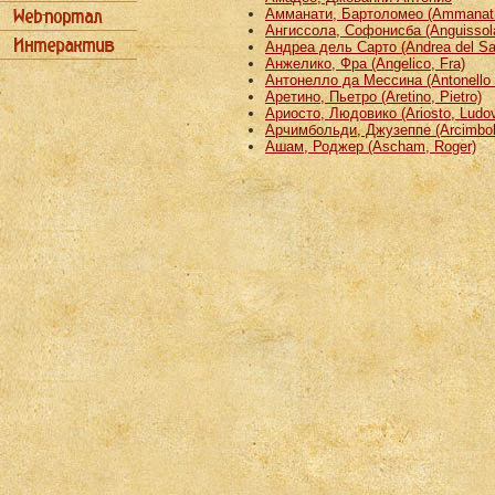
Амманати, Бартоломео (Ammanati
Ангиссола, Софонисба (Anguissola
Андреа дель Сарто (Andrea del Sa
Анжелико, Фра (Angelico, Fra)
Антонелло да Мессина (Antonello 
Аретино, Пьетро (Aretino, Pietro)
Ариосто, Людовико (Ariosto, Ludov
Арчимбольди, Джузеппе (Arcimbold
Ашам, Роджер (Ascham, Roger)