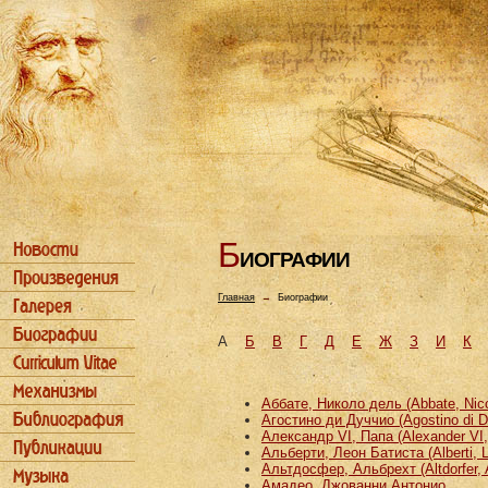
Б
ИОГРАФИИ
Главная
→
Биографии
А
Б
В
Г
Д
Е
Ж
З
И
К
Аббате, Николо дель (Abbate, Nicco
Агостино ди Дуччио (Agostino di D
Александр VI, Папа (Alexander VI
Альберти, Леон Батиста (Alberti, L
Альтдосфер, Альбрехт (Altdorfer, 
Амадео, Джованни Антонио