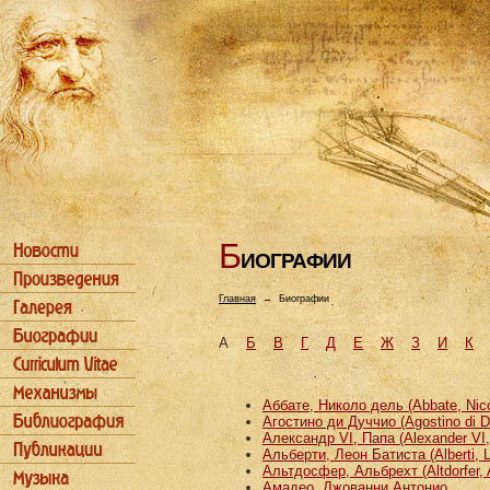
Б
ИОГРАФИИ
Главная
→
Биографии
А
Б
В
Г
Д
Е
Ж
З
И
К
Аббате, Николо дель (Abbate, Nicco
Агостино ди Дуччио (Agostino di D
Александр VI, Папа (Alexander VI
Альберти, Леон Батиста (Alberti, L
Альтдосфер, Альбрехт (Altdorfer, 
Амадео, Джованни Антонио