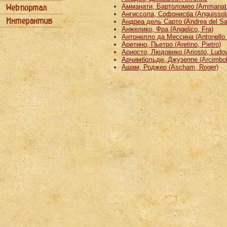
Амманати, Бартоломео (Ammanati
Ангиссола, Софонисба (Anguissola
Андреа дель Сарто (Andrea del Sa
Анжелико, Фра (Angelico, Fra)
Антонелло да Мессина (Antonello 
Аретино, Пьетро (Aretino, Pietro)
Ариосто, Людовико (Ariosto, Ludov
Арчимбольди, Джузеппе (Arcimbold
Ашам, Роджер (Ascham, Roger)