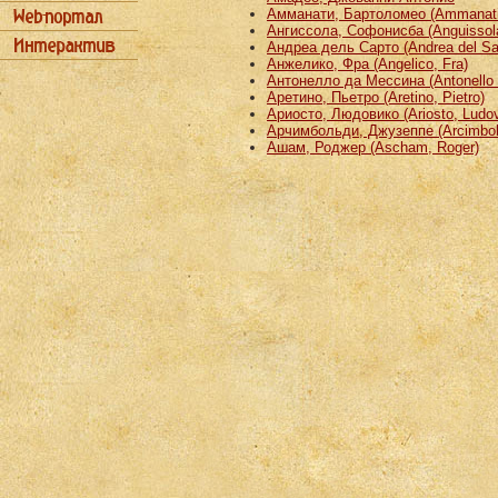
Амманати, Бартоломео (Ammanati
Ангиссола, Софонисба (Anguissola
Андреа дель Сарто (Andrea del Sa
Анжелико, Фра (Angelico, Fra)
Антонелло да Мессина (Antonello 
Аретино, Пьетро (Aretino, Pietro)
Ариосто, Людовико (Ariosto, Ludov
Арчимбольди, Джузеппе (Arcimbold
Ашам, Роджер (Ascham, Roger)