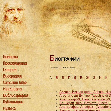
Б
ИОГРАФИИ
Главная
→
Биографии
А
Б
В
Г
Д
Е
Ж
З
И
К
Аббате, Николо дель (Abbate, Nicco
Агостино ди Дуччио (Agostino di D
Александр VI, Папа (Alexander VI
Альберти, Леон Батиста (Alberti, L
Альтдосфер, Альбрехт (Altdorfer, 
Амадео, Джованни Антонио