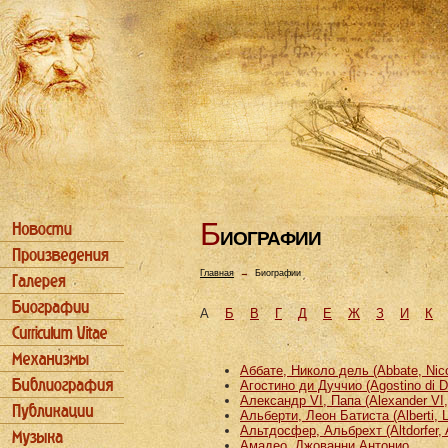
Б
ИОГРАФИИ
Главная
→
Биографии
А
Б
В
Г
Д
Е
Ж
З
И
К
Аббате, Николо дель (Abbate, Nicco
Агостино ди Дуччио (Agostino di D
Александр VI, Папа (Alexander VI
Альберти, Леон Батиста (Alberti, L
Альтдосфер, Альбрехт (Altdorfer, 
Амадео, Джованни Антонио