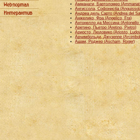
Амманати, Бартоломео (Ammanati
Ангиссола, Софонисба (Anguissola
Андреа дель Сарто (Andrea del Sa
Анжелико, Фра (Angelico, Fra)
Антонелло да Мессина (Antonello 
Аретино, Пьетро (Aretino, Pietro)
Ариосто, Людовико (Ariosto, Ludov
Арчимбольди, Джузеппе (Arcimbold
Ашам, Роджер (Ascham, Roger)