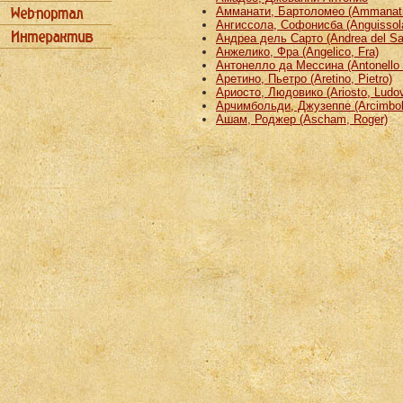
Амманати, Бартоломео (Ammanati
Ангиссола, Софонисба (Anguissola
Андреа дель Сарто (Andrea del Sa
Анжелико, Фра (Angelico, Fra)
Антонелло да Мессина (Antonello 
Аретино, Пьетро (Aretino, Pietro)
Ариосто, Людовико (Ariosto, Ludov
Арчимбольди, Джузеппе (Arcimbold
Ашам, Роджер (Ascham, Roger)