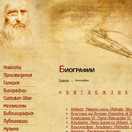
Б
ИОГРАФИИ
Главная
→
Биографии
А
Б
В
Г
Д
Е
Ж
З
И
К
Аббате, Николо дель (Abbate, Nicco
Агостино ди Дуччио (Agostino di D
Александр VI, Папа (Alexander VI
Альберти, Леон Батиста (Alberti, L
Альтдосфер, Альбрехт (Altdorfer, 
Амадео, Джованни Антонио