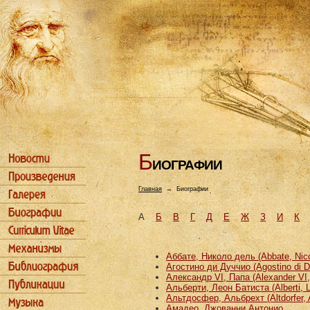
Б
ИОГРАФИИ
Главная
→
Биографии
А
Б
В
Г
Д
Е
Ж
З
И
К
Аббате, Николо дель (Abbate, Nicco
Агостино ди Дуччио (Agostino di D
Александр VI, Папа (Alexander VI
Альберти, Леон Батиста (Alberti, L
Альтдосфер, Альбрехт (Altdorfer, 
Амадео, Джованни Антонио