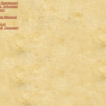
 Bartolomeo)
, Sofonisba)
rto)
da Messina)
ico)
i, Giuseppe)