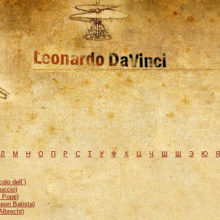
Л
М
H
О
П
Р
С
Т
У
Ф
Х
Ц
Ч
Ш
Щ
Э
Ю
Я
lo dell`)
uccio)
, Pope)
eon Batista)
Albrecht)