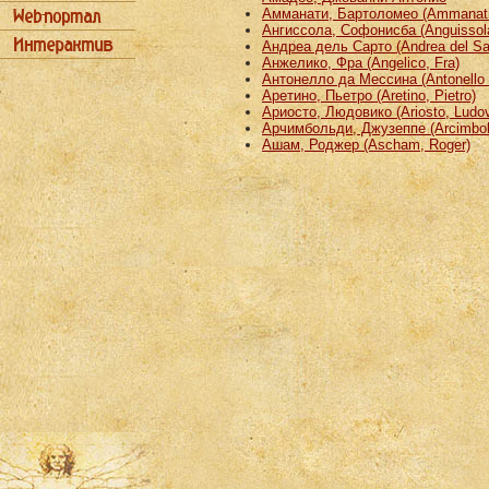
Амманати, Бартоломео (Ammanati
Ангиссола, Софонисба (Anguissola
Андреа дель Сарто (Andrea del Sa
Анжелико, Фра (Angelico, Fra)
Антонелло да Мессина (Antonello 
Аретино, Пьетро (Aretino, Pietro)
Ариосто, Людовико (Ariosto, Ludov
Арчимбольди, Джузеппе (Arcimbold
Ашам, Роджер (Ascham, Roger)