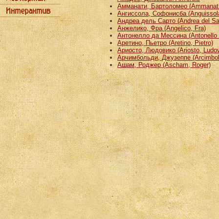
Амманати, Бартоломео (Ammanati
Ангиссола, Софонисба (Anguissola
Андреа дель Сарто (Andrea del Sa
Анжелико, Фра (Angelico, Fra)
Антонелло да Мессина (Antonello 
Аретино, Пьетро (Aretino, Pietro)
Ариосто, Людовико (Ariosto, Ludov
Арчимбольди, Джузеппе (Arcimbold
Ашам, Роджер (Ascham, Roger)