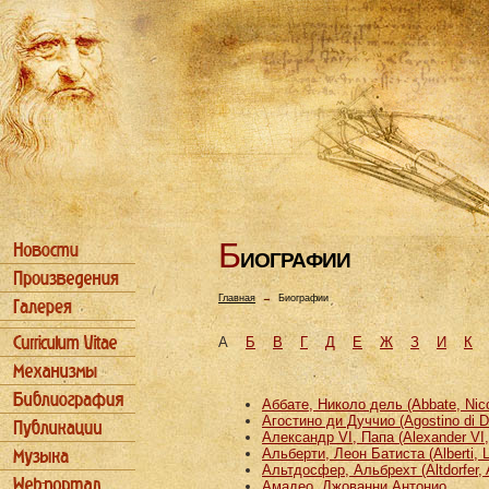
Б
ИОГРАФИИ
Главная
→
Биографии
А
Б
В
Г
Д
Е
Ж
З
И
К
Аббате, Николо дель (Abbate, Nicco
Агостино ди Дуччио (Agostino di D
Александр VI, Папа (Alexander VI
Альберти, Леон Батиста (Alberti, L
Альтдосфер, Альбрехт (Altdorfer, 
Амадео, Джованни Антонио