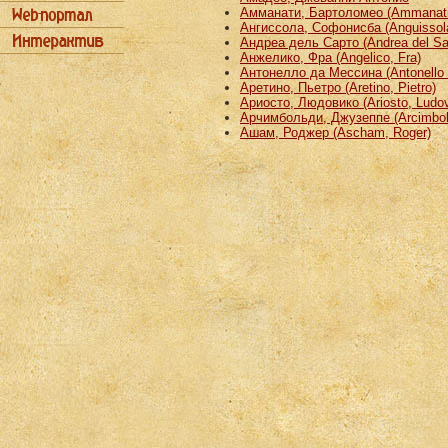
Амманати, Бартоломео (Ammanati
Ангиссола, Софонисба (Anguissola
Андреа дель Сарто (Andrea del Sa
Анжелико, Фра (Angelico, Fra)
Антонелло да Мессина (Antonello 
Аретино, Пьетро (Aretino, Pietro)
Ариосто, Людовико (Ariosto, Ludov
Арчимбольди, Джузеппе (Arcimbold
Ашам, Роджер (Ascham, Roger)