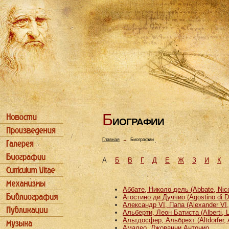
Б
ИОГРАФИИ
Главная
→
Биографии
А
Б
В
Г
Д
Е
Ж
З
И
К
Аббате, Николо дель (Abbate, Nicco
Агостино ди Дуччио (Agostino di D
Александр VI, Папа (Alexander VI
Альберти, Леон Батиста (Alberti, L
Альтдосфер, Альбрехт (Altdorfer, 
Амадео, Джованни Антонио