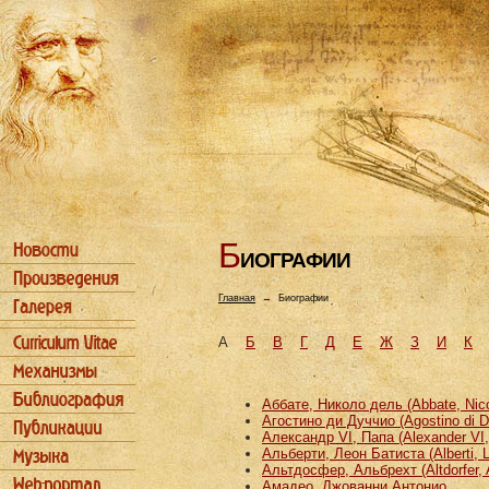
Б
ИОГРАФИИ
Главная
→
Биографии
А
Б
В
Г
Д
Е
Ж
З
И
К
Аббате, Николо дель (Abbate, Nicco
Агостино ди Дуччио (Agostino di D
Александр VI, Папа (Alexander VI
Альберти, Леон Батиста (Alberti, L
Альтдосфер, Альбрехт (Altdorfer, 
Амадео, Джованни Антонио