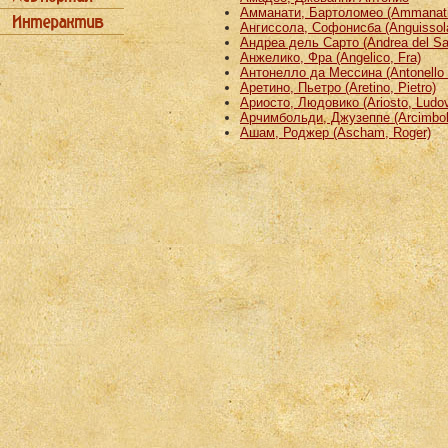
Амманати, Бартоломео (Ammanati
Ангиссола, Софонисба (Anguissola
Андреа дель Сарто (Andrea del Sa
Анжелико, Фра (Angelico, Fra)
Антонелло да Мессина (Antonello 
Аретино, Пьетро (Aretino, Pietro)
Ариосто, Людовико (Ariosto, Ludov
Арчимбольди, Джузеппе (Arcimbold
Ашам, Роджер (Ascham, Roger)