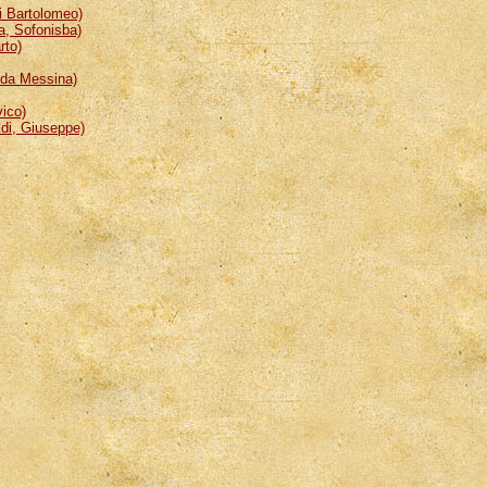
 Bartolomeo)
, Sofonisba)
rto)
da Messina)
ico)
i, Giuseppe)