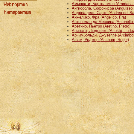
Амманати, Бартоломео (Ammanati
Ангиссола, Софонисба (Anguissola
Андреа дель Сарто (Andrea del Sa
Анжелико, Фра (Angelico, Fra)
Антонелло да Мессина (Antonello 
Аретино, Пьетро (Aretino, Pietro)
Ариосто, Людовико (Ariosto, Ludov
Арчимбольди, Джузеппе (Arcimbold
Ашам, Роджер (Ascham, Roger)