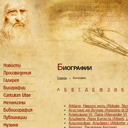
Б
ИОГРАФИИ
Главная
→
Биографии
А
Б
В
Г
Д
Е
Ж
З
И
К
Аббате, Николо дель (Abbate, Nicco
Агостино ди Дуччио (Agostino di D
Александр VI, Папа (Alexander VI
Альберти, Леон Батиста (Alberti, L
Альтдосфер, Альбрехт (Altdorfer, 
Амадео, Джованни Антонио