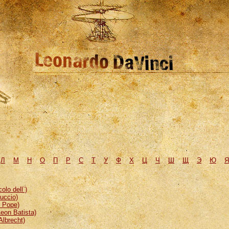
Л
М
H
О
П
Р
С
Т
У
Ф
Х
Ц
Ч
Ш
Щ
Э
Ю
Я
lo dell`)
uccio)
, Pope)
eon Batista)
Albrecht)