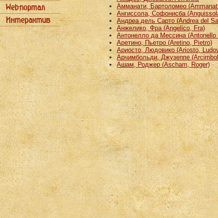
Амманати, Бартоломео (Ammanati
Ангиссола, Софонисба (Anguissola
Андреа дель Сарто (Andrea del Sa
Анжелико, Фра (Angelico, Fra)
Антонелло да Мессина (Antonello 
Аретино, Пьетро (Aretino, Pietro)
Ариосто, Людовико (Ariosto, Ludov
Арчимбольди, Джузеппе (Arcimbold
Ашам, Роджер (Ascham, Roger)