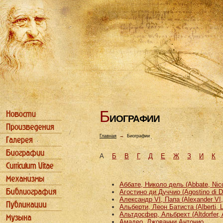
Б
ИОГРАФИИ
Главная
→
Биографии
А
Б
В
Г
Д
Е
Ж
З
И
К
Аббате, Николо дель (Abbate, Nicco
Агостино ди Дуччио (Agostino di D
Александр VI, Папа (Alexander VI
Альберти, Леон Батиста (Alberti, L
Альтдосфер, Альбрехт (Altdorfer, 
Амадео, Джованни Антонио