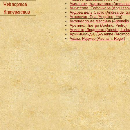
Амманати, Бартоломео (Ammanati
Ангиссола, Софонисба (Anguissola
Андреа дель Сарто (Andrea del Sa
Анжелико, Фра (Angelico, Fra)
Антонелло да Мессина (Antonello 
Аретино, Пьетро (Aretino, Pietro)
Ариосто, Людовико (Ariosto, Ludov
Арчимбольди, Джузеппе (Arcimbold
Ашам, Роджер (Ascham, Roger)