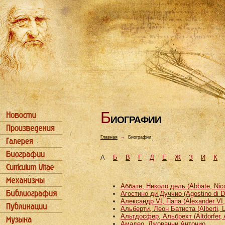
Б
ИОГРАФИИ
Главная
→
Биографии
А
Б
В
Г
Д
Е
Ж
З
И
К
Аббате, Николо дель (Abbate, Nicco
Агостино ди Дуччио (Agostino di D
Александр VI, Папа (Alexander VI
Альберти, Леон Батиста (Alberti, L
Альтдосфер, Альбрехт (Altdorfer, 
Амадео, Джованни Антонио