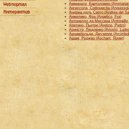
Амманати, Бартоломео (Ammanati
Ангиссола, Софонисба (Anguissola
Андреа дель Сарто (Andrea del Sa
Анжелико, Фра (Angelico, Fra)
Антонелло да Мессина (Antonello 
Аретино, Пьетро (Aretino, Pietro)
Ариосто, Людовико (Ariosto, Ludov
Арчимбольди, Джузеппе (Arcimbold
Ашам, Роджер (Ascham, Roger)