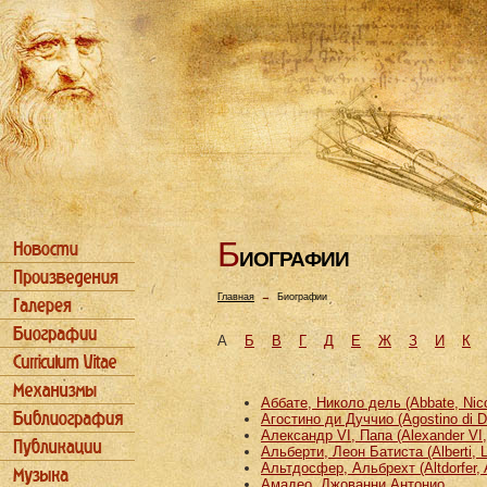
Б
ИОГРАФИИ
Главная
→
Биографии
А
Б
В
Г
Д
Е
Ж
З
И
К
Аббате, Николо дель (Abbate, Nicco
Агостино ди Дуччио (Agostino di D
Александр VI, Папа (Alexander VI
Альберти, Леон Батиста (Alberti, L
Альтдосфер, Альбрехт (Altdorfer, 
Амадео, Джованни Антонио