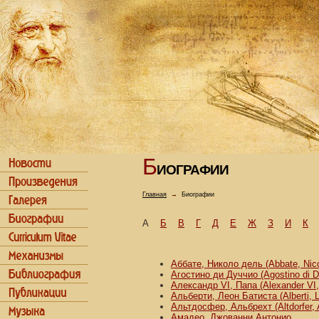
Б
ИОГРАФИИ
Главная
→
Биографии
А
Б
В
Г
Д
Е
Ж
З
И
К
Аббате, Николо дель (Abbate, Nicco
Агостино ди Дуччио (Agostino di D
Александр VI, Папа (Alexander VI
Альберти, Леон Батиста (Alberti, L
Альтдосфер, Альбрехт (Altdorfer, 
Амадео, Джованни Антонио