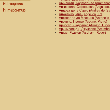
Амманати, Бартоломео (Ammanati
Ангиссола, Софонисба (Anguissola
Андреа дель Сарто (Andrea del Sa
Анжелико, Фра (Angelico, Fra)
Антонелло да Мессина (Antonello 
Аретино, Пьетро (Aretino, Pietro)
Ариосто, Людовико (Ariosto, Ludov
Арчимбольди, Джузеппе (Arcimbold
Ашам, Роджер (Ascham, Roger)