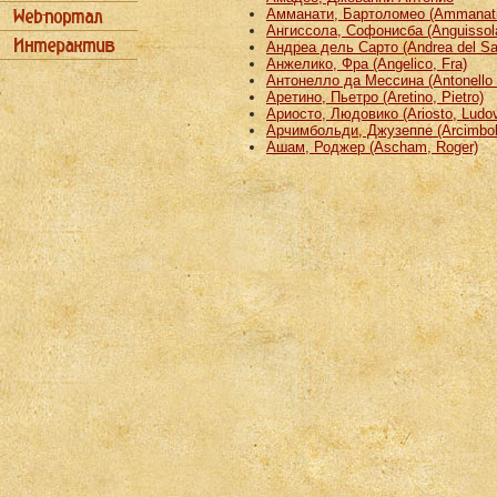
Амманати, Бартоломео (Ammanati
Ангиссола, Софонисба (Anguissola
Андреа дель Сарто (Andrea del Sa
Анжелико, Фра (Angelico, Fra)
Антонелло да Мессина (Antonello 
Аретино, Пьетро (Aretino, Pietro)
Ариосто, Людовико (Ariosto, Ludov
Арчимбольди, Джузеппе (Arcimbold
Ашам, Роджер (Ascham, Roger)