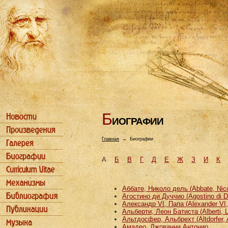
Б
ИОГРАФИИ
Главная
→
Биографии
А
Б
В
Г
Д
Е
Ж
З
И
К
Аббате, Николо дель (Abbate, Nicco
Агостино ди Дуччио (Agostino di D
Александр VI, Папа (Alexander VI
Альберти, Леон Батиста (Alberti, L
Альтдосфер, Альбрехт (Altdorfer, 
Амадео, Джованни Антонио