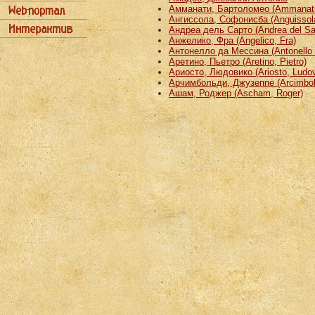
Амманати, Бартоломео (Ammanati
Ангиссола, Софонисба (Anguissola
Андреа дель Сарто (Andrea del Sa
Анжелико, Фра (Angelico, Fra)
Антонелло да Мессина (Antonello 
Аретино, Пьетро (Aretino, Pietro)
Ариосто, Людовико (Ariosto, Ludov
Арчимбольди, Джузеппе (Arcimbold
Ашам, Роджер (Ascham, Roger)