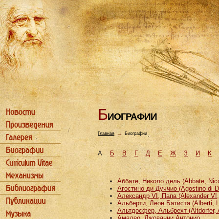
Б
ИОГРАФИИ
Главная
→
Биографии
А
Б
В
Г
Д
Е
Ж
З
И
К
Аббате, Николо дель (Abbate, Nicco
Агостино ди Дуччио (Agostino di D
Александр VI, Папа (Alexander VI
Альберти, Леон Батиста (Alberti, L
Альтдосфер, Альбрехт (Altdorfer, 
Амадео, Джованни Антонио