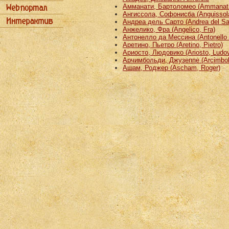
Амманати, Бартоломео (Ammanati
Ангиссола, Софонисба (Anguissola
Андреа дель Сарто (Andrea del Sa
Анжелико, Фра (Angelico, Fra)
Антонелло да Мессина (Antonello 
Аретино, Пьетро (Aretino, Pietro)
Ариосто, Людовико (Ariosto, Ludov
Арчимбольди, Джузеппе (Arcimbold
Ашам, Роджер (Ascham, Roger)