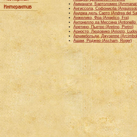
Амманати, Бартоломео (Ammanati
Ангиссола, Софонисба (Anguissola
Андреа дель Сарто (Andrea del Sa
Анжелико, Фра (Angelico, Fra)
Антонелло да Мессина (Antonello 
Аретино, Пьетро (Aretino, Pietro)
Ариосто, Людовико (Ariosto, Ludov
Арчимбольди, Джузеппе (Arcimbold
Ашам, Роджер (Ascham, Roger)