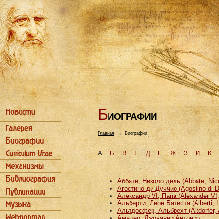
Б
ИОГРАФИИ
Главная
→
Биографии
А
Б
В
Г
Д
Е
Ж
З
И
К
Аббате, Николо дель (Abbate, Nicco
Агостино ди Дуччио (Agostino di D
Александр VI, Папа (Alexander VI
Альберти, Леон Батиста (Alberti, L
Альтдосфер, Альбрехт (Altdorfer, 
Амадео, Джованни Антонио