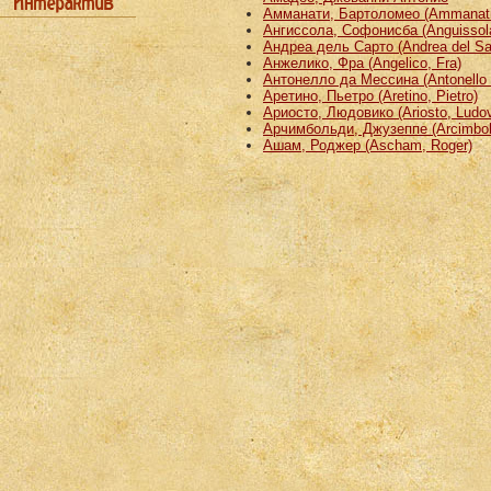
Амманати, Бартоломео (Ammanati
Ангиссола, Софонисба (Anguissola
Андреа дель Сарто (Andrea del Sa
Анжелико, Фра (Angelico, Fra)
Антонелло да Мессина (Antonello 
Аретино, Пьетро (Aretino, Pietro)
Ариосто, Людовико (Ariosto, Ludov
Арчимбольди, Джузеппе (Arcimbold
Ашам, Роджер (Ascham, Roger)