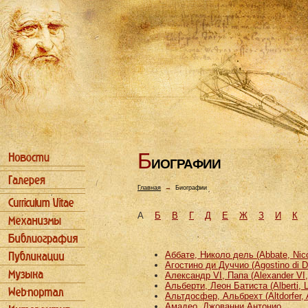
Б
ИОГРАФИИ
Главная
→
Биографии
А
Б
В
Г
Д
Е
Ж
З
И
К
Аббате, Николо дель (Abbate, Nicco
Агостино ди Дуччио (Agostino di D
Александр VI, Папа (Alexander VI
Альберти, Леон Батиста (Alberti, L
Альтдосфер, Альбрехт (Altdorfer, 
Амадео, Джованни Антонио