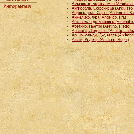
Амманати, Бартоломео (Ammanati
Ангиссола, Софонисба (Anguissola
Андреа дель Сарто (Andrea del Sa
Анжелико, Фра (Angelico, Fra)
Антонелло да Мессина (Antonello 
Аретино, Пьетро (Aretino, Pietro)
Ариосто, Людовико (Ariosto, Ludov
Арчимбольди, Джузеппе (Arcimbold
Ашам, Роджер (Ascham, Roger)