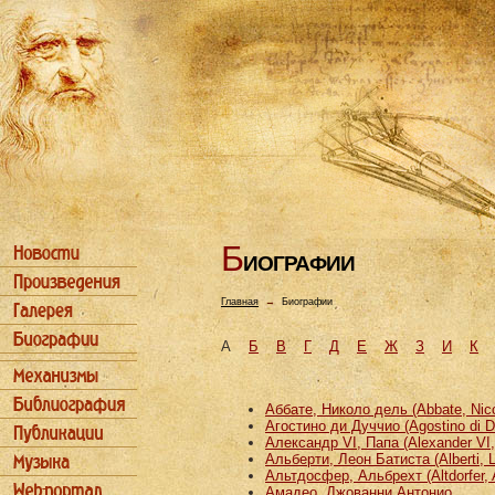
Б
ИОГРАФИИ
Главная
→
Биографии
А
Б
В
Г
Д
Е
Ж
З
И
К
Аббате, Николо дель (Abbate, Nicco
Агостино ди Дуччио (Agostino di D
Александр VI, Папа (Alexander VI
Альберти, Леон Батиста (Alberti, L
Альтдосфер, Альбрехт (Altdorfer, 
Амадео, Джованни Антонио