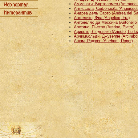
Амманати, Бартоломео (Ammanati
Ангиссола, Софонисба (Anguissola
Андреа дель Сарто (Andrea del Sa
Анжелико, Фра (Angelico, Fra)
Антонелло да Мессина (Antonello 
Аретино, Пьетро (Aretino, Pietro)
Ариосто, Людовико (Ariosto, Ludov
Арчимбольди, Джузеппе (Arcimbold
Ашам, Роджер (Ascham, Roger)