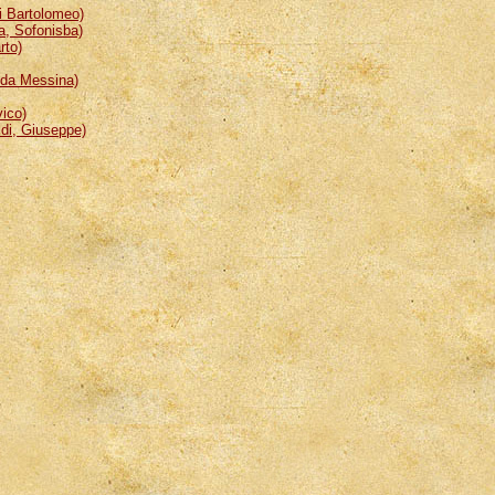
 Bartolomeo)
, Sofonisba)
rto)
da Messina)
ico)
i, Giuseppe)