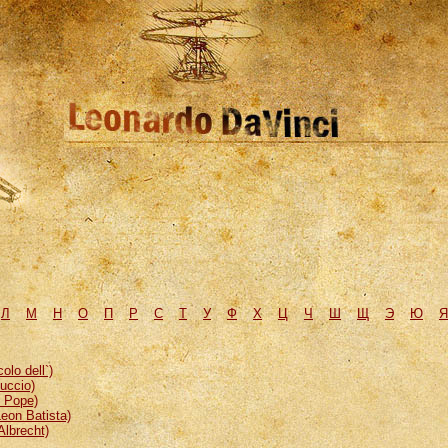
Л
М
H
О
П
Р
С
Т
У
Ф
Х
Ц
Ч
Ш
Щ
Э
Ю
Я
lo dell`)
uccio)
, Pope)
eon Batista)
Albrecht)