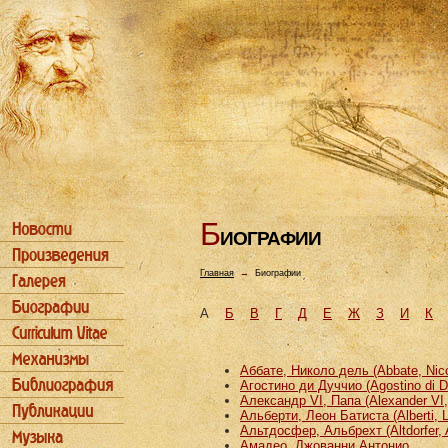
Б
ИОГРАФИИ
Главная
→
Биографии
А
Б
В
Г
Д
Е
Ж
З
И
К
Аббате, Николо дель (Abbate, Nicco
Агостино ди Дуччио (Agostino di D
Александр VI, Папа (Alexander VI
Альберти, Леон Батиста (Alberti, L
Альтдосфер, Альбрехт (Altdorfer, 
Амадео, Джованни Антонио