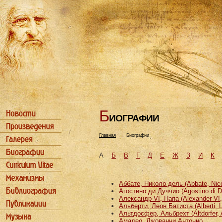
Б
ИОГРАФИИ
Главная
→
Биографии
А
Б
В
Г
Д
Е
Ж
З
И
К
Аббате, Николо дель (Abbate, Nicco
Агостино ди Дуччио (Agostino di D
Александр VI, Папа (Alexander VI
Альберти, Леон Батиста (Alberti, L
Альтдосфер, Альбрехт (Altdorfer, 
Амадео, Джованни Антонио