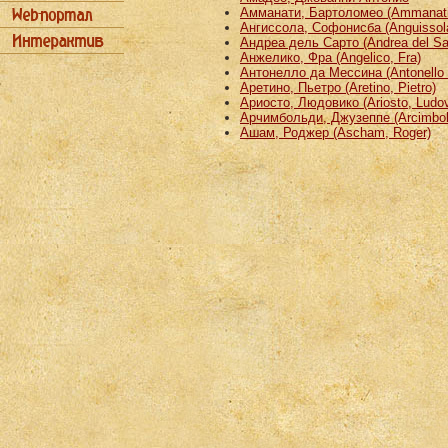
Амманати, Бартоломео (Ammanati
Ангиссола, Софонисба (Anguissola
Андреа дель Сарто (Andrea del Sa
Анжелико, Фра (Angelico, Fra)
Антонелло да Мессина (Antonello 
Аретино, Пьетро (Aretino, Pietro)
Ариосто, Людовико (Ariosto, Ludov
Арчимбольди, Джузеппе (Arcimbold
Ашам, Роджер (Ascham, Roger)