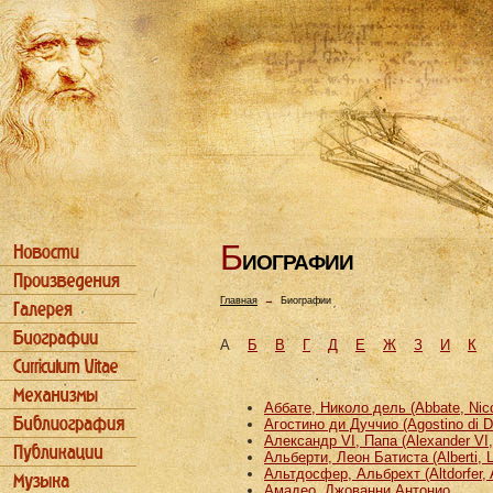
Б
ИОГРАФИИ
Главная
→
Биографии
А
Б
В
Г
Д
Е
Ж
З
И
К
Аббате, Николо дель (Abbate, Nicco
Агостино ди Дуччио (Agostino di D
Александр VI, Папа (Alexander VI
Альберти, Леон Батиста (Alberti, L
Альтдосфер, Альбрехт (Altdorfer, 
Амадео, Джованни Антонио