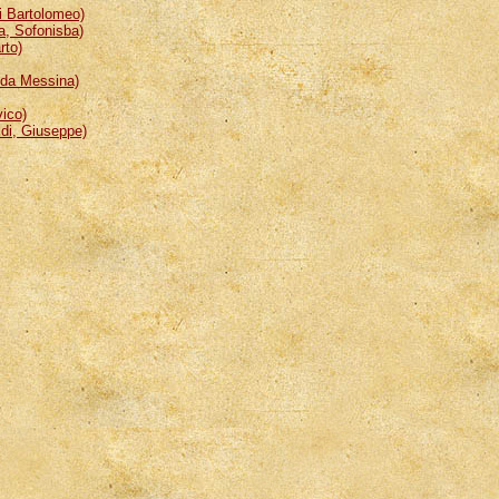
 Bartolomeo)
, Sofonisba)
rto)
da Messina)
ico)
i, Giuseppe)