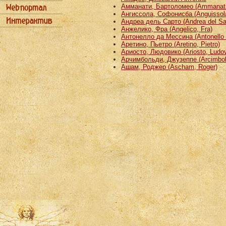
Амманати, Бартоломео (Ammanati
Ангиссола, Софонисба (Anguissola
Андреа дель Сарто (Andrea del Sa
Анжелико, Фра (Angelico, Fra)
Антонелло да Мессина (Antonello 
Аретино, Пьетро (Aretino, Pietro)
Ариосто, Людовико (Ariosto, Ludov
Арчимбольди, Джузеппе (Arcimbold
Ашам, Роджер (Ascham, Roger)