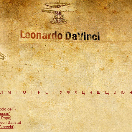
Л
М
H
О
П
Р
С
Т
У
Ф
Х
Ц
Ч
Ш
Щ
Э
Ю
Я
lo dell`)
uccio)
, Pope)
eon Batista)
Albrecht)