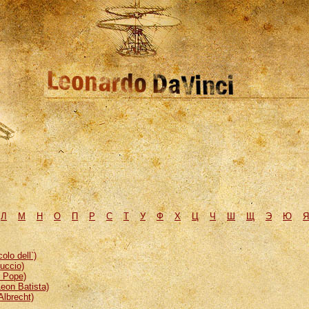
Л
М
H
О
П
Р
С
Т
У
Ф
Х
Ц
Ч
Ш
Щ
Э
Ю
Я
lo dell`)
uccio)
, Pope)
eon Batista)
Albrecht)