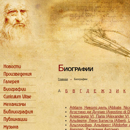
Б
ИОГРАФИИ
Главная
→
Биографии
А
Б
В
Г
Д
Е
Ж
З
И
К
Аббате, Николо дель (Abbate, Nicco
Агостино ди Дуччио (Agostino di D
Александр VI, Папа (Alexander VI
Альберти, Леон Батиста (Alberti, L
Альтдосфер, Альбрехт (Altdorfer, 
Амадео, Джованни Антонио