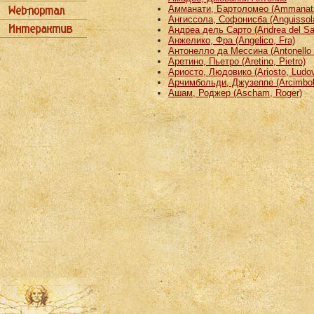
Амманати, Бартоломео (Ammanati
Ангиссола, Софонисба (Anguissola
Андреа дель Сарто (Andrea del Sa
Анжелико, Фра (Angelico, Fra)
Антонелло да Мессина (Antonello 
Аретино, Пьетро (Aretino, Pietro)
Ариосто, Людовико (Ariosto, Ludov
Арчимбольди, Джузеппе (Arcimbold
Ашам, Роджер (Ascham, Roger)