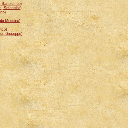
 Bartolomeo)
, Sofonisba)
rto)
da Messina)
ico)
i, Giuseppe)