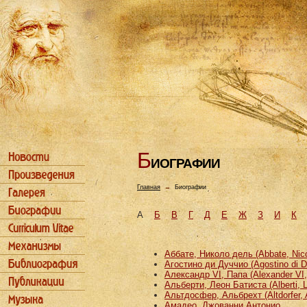
Б
ИОГРАФИИ
Главная
→
Биографии
А
Б
В
Г
Д
Е
Ж
З
И
К
Аббате, Николо дель (Abbate, Nicco
Агостино ди Дуччио (Agostino di D
Александр VI, Папа (Alexander VI
Альберти, Леон Батиста (Alberti, L
Альтдосфер, Альбрехт (Altdorfer, 
Амадео, Джованни Антонио