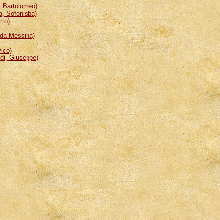
 Bartolomeo)
, Sofonisba)
rto)
da Messina)
ico)
i, Giuseppe)