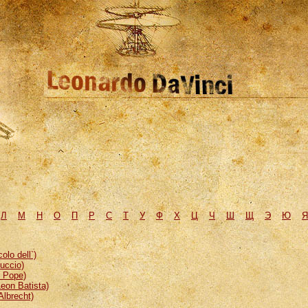
Л
М
H
О
П
Р
С
Т
У
Ф
Х
Ц
Ч
Ш
Щ
Э
Ю
Я
lo dell`)
uccio)
, Pope)
eon Batista)
Albrecht)