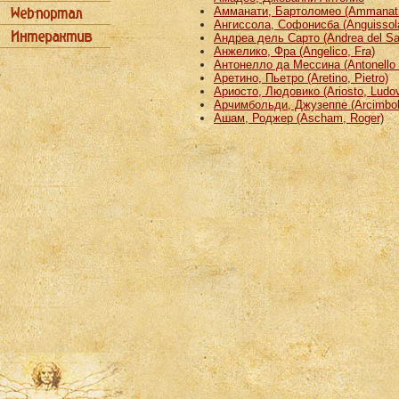
Амманати, Бартоломео (Ammanati
Ангиссола, Софонисба (Anguissola
Андреа дель Сарто (Andrea del Sa
Анжелико, Фра (Angelico, Fra)
Антонелло да Мессина (Antonello 
Аретино, Пьетро (Aretino, Pietro)
Ариосто, Людовико (Ariosto, Ludov
Арчимбольди, Джузеппе (Arcimbold
Ашам, Роджер (Ascham, Roger)