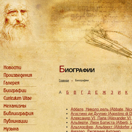
Б
ИОГРАФИИ
Главная
→
Биографии
А
Б
В
Г
Д
Е
Ж
З
И
К
Аббате, Николо дель (Abbate, Nicco
Агостино ди Дуччио (Agostino di D
Александр VI, Папа (Alexander VI
Альберти, Леон Батиста (Alberti, L
Альтдосфер, Альбрехт (Altdorfer, 
Амадео, Джованни Антонио