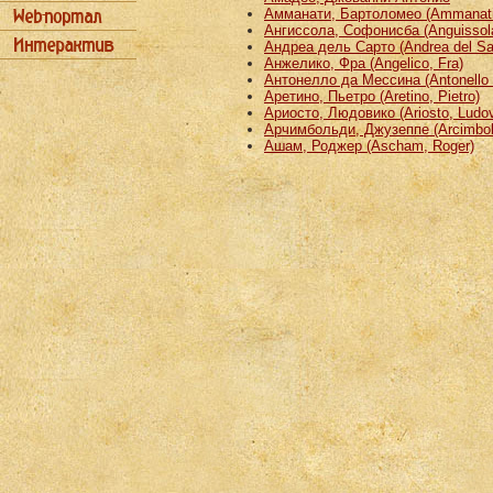
Амманати, Бартоломео (Ammanati
Ангиссола, Софонисба (Anguissola
Андреа дель Сарто (Andrea del Sa
Анжелико, Фра (Angelico, Fra)
Антонелло да Мессина (Antonello 
Аретино, Пьетро (Aretino, Pietro)
Ариосто, Людовико (Ariosto, Ludov
Арчимбольди, Джузеппе (Arcimbold
Ашам, Роджер (Ascham, Roger)