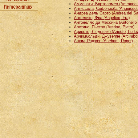
Амманати, Бартоломео (Ammanati
Ангиссола, Софонисба (Anguissola
Андреа дель Сарто (Andrea del Sa
Анжелико, Фра (Angelico, Fra)
Антонелло да Мессина (Antonello 
Аретино, Пьетро (Aretino, Pietro)
Ариосто, Людовико (Ariosto, Ludov
Арчимбольди, Джузеппе (Arcimbold
Ашам, Роджер (Ascham, Roger)