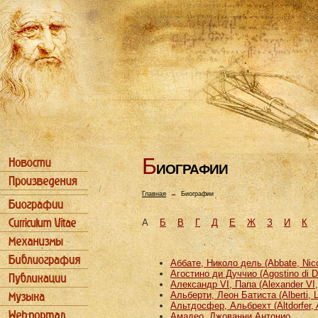
Б
ИОГРАФИИ
Главная
→
Биографии
А
Б
В
Г
Д
Е
Ж
З
И
К
Аббате, Николо дель (Abbate, Nicco
Агостино ди Дуччио (Agostino di D
Александр VI, Папа (Alexander VI
Альберти, Леон Батиста (Alberti, L
Альтдосфер, Альбрехт (Altdorfer, 
Амадео, Джованни Антонио