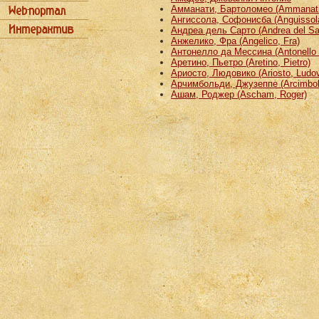
Амманати, Бартоломео (Ammanati
Ангиссола, Софонисба (Anguissola
Андреа дель Сарто (Andrea del Sa
Анжелико, Фра (Angelico, Fra)
Антонелло да Мессина (Antonello 
Аретино, Пьетро (Aretino, Pietro)
Ариосто, Людовико (Ariosto, Ludov
Арчимбольди, Джузеппе (Arcimbold
Ашам, Роджер (Ascham, Roger)