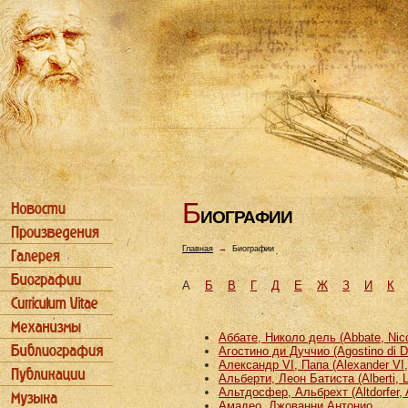
Б
ИОГРАФИИ
Главная
→
Биографии
А
Б
В
Г
Д
Е
Ж
З
И
К
Аббате, Николо дель (Abbate, Nicco
Агостино ди Дуччио (Agostino di D
Александр VI, Папа (Alexander VI
Альберти, Леон Батиста (Alberti, L
Альтдосфер, Альбрехт (Altdorfer, 
Амадео, Джованни Антонио