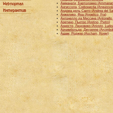
Амманати, Бартоломео (Ammanati
Ангиссола, Софонисба (Anguissola
Андреа дель Сарто (Andrea del Sa
Анжелико, Фра (Angelico, Fra)
Антонелло да Мессина (Antonello 
Аретино, Пьетро (Aretino, Pietro)
Ариосто, Людовико (Ariosto, Ludov
Арчимбольди, Джузеппе (Arcimbold
Ашам, Роджер (Ascham, Roger)