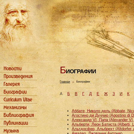
Б
ИОГРАФИИ
Главная
→
Биографии
А
Б
В
Г
Д
Е
Ж
З
И
К
Аббате, Николо дель (Abbate, Nicco
Агостино ди Дуччио (Agostino di D
Александр VI, Папа (Alexander VI
Альберти, Леон Батиста (Alberti, L
Альтдосфер, Альбрехт (Altdorfer, 
Амадео, Джованни Антонио