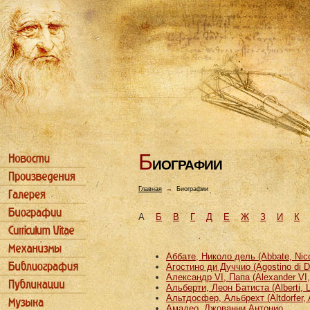
Б
ИОГРАФИИ
Главная
→
Биографии
А
Б
В
Г
Д
Е
Ж
З
И
К
Аббате, Николо дель (Abbate, Nicco
Агостино ди Дуччио (Agostino di D
Александр VI, Папа (Alexander VI
Альберти, Леон Батиста (Alberti, L
Альтдосфер, Альбрехт (Altdorfer, 
Амадео, Джованни Антонио