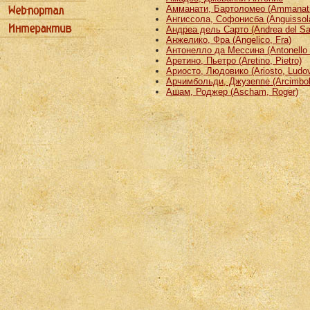
Амманати, Бартоломео (Ammanati
Ангиссола, Софонисба (Anguissola
Андреа дель Сарто (Andrea del Sa
Анжелико, Фра (Angelico, Fra)
Антонелло да Мессина (Antonello 
Аретино, Пьетро (Aretino, Pietro)
Ариосто, Людовико (Ariosto, Ludov
Арчимбольди, Джузеппе (Arcimbold
Ашам, Роджер (Ascham, Roger)