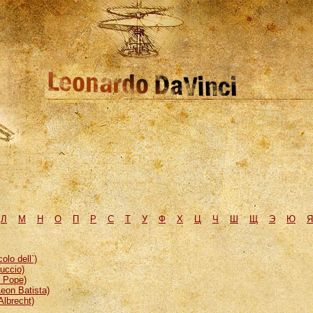
Л
М
H
О
П
Р
С
Т
У
Ф
Х
Ц
Ч
Ш
Щ
Э
Ю
Я
lo dell`)
uccio)
, Pope)
eon Batista)
Albrecht)