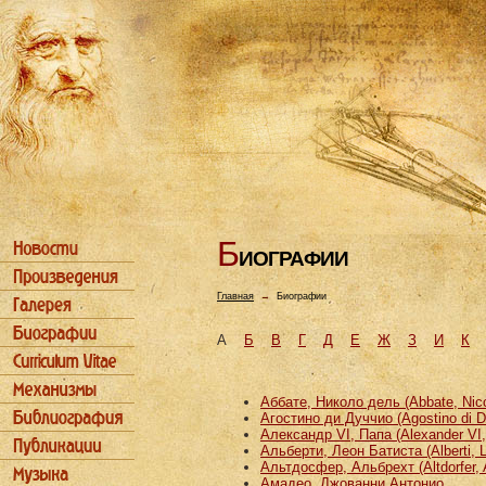
Б
ИОГРАФИИ
Главная
→
Биографии
А
Б
В
Г
Д
Е
Ж
З
И
К
Аббате, Николо дель (Abbate, Nicco
Агостино ди Дуччио (Agostino di D
Александр VI, Папа (Alexander VI
Альберти, Леон Батиста (Alberti, L
Альтдосфер, Альбрехт (Altdorfer, 
Амадео, Джованни Антонио