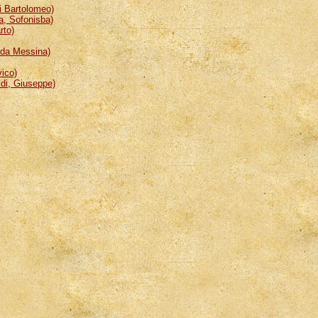
 Bartolomeo)
, Sofonisba)
rto)
da Messina)
ico)
i, Giuseppe)