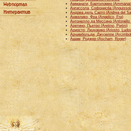
Амманати, Бартоломео (Ammanati
Ангиссола, Софонисба (Anguissola
Андреа дель Сарто (Andrea del Sa
Анжелико, Фра (Angelico, Fra)
Антонелло да Мессина (Antonello 
Аретино, Пьетро (Aretino, Pietro)
Ариосто, Людовико (Ariosto, Ludov
Арчимбольди, Джузеппе (Arcimbold
Ашам, Роджер (Ascham, Roger)