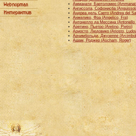
Амманати, Бартоломео (Ammanati
Ангиссола, Софонисба (Anguissola
Андреа дель Сарто (Andrea del Sa
Анжелико, Фра (Angelico, Fra)
Антонелло да Мессина (Antonello 
Аретино, Пьетро (Aretino, Pietro)
Ариосто, Людовико (Ariosto, Ludov
Арчимбольди, Джузеппе (Arcimbold
Ашам, Роджер (Ascham, Roger)