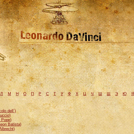
Л
М
H
О
П
Р
С
Т
У
Ф
Х
Ц
Ч
Ш
Щ
Э
Ю
Я
lo dell`)
uccio)
, Pope)
eon Batista)
Albrecht)