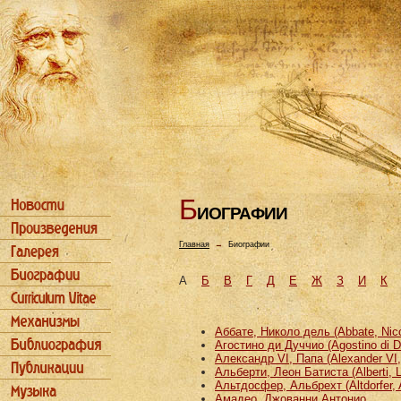
Б
ИОГРАФИИ
Главная
→
Биографии
А
Б
В
Г
Д
Е
Ж
З
И
К
Аббате, Николо дель (Abbate, Nicco
Агостино ди Дуччио (Agostino di D
Александр VI, Папа (Alexander VI
Альберти, Леон Батиста (Alberti, L
Альтдосфер, Альбрехт (Altdorfer, 
Амадео, Джованни Антонио