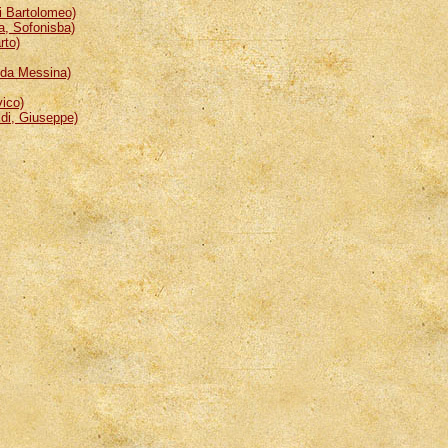
 Bartolomeo)
, Sofonisba)
rto)
da Messina)
ico)
i, Giuseppe)