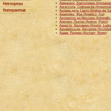
Амманати, Бартоломео (Ammanati
Ангиссола, Софонисба (Anguissola
Андреа дель Сарто (Andrea del Sa
Анжелико, Фра (Angelico, Fra)
Антонелло да Мессина (Antonello 
Аретино, Пьетро (Aretino, Pietro)
Ариосто, Людовико (Ariosto, Ludov
Арчимбольди, Джузеппе (Arcimbold
Ашам, Роджер (Ascham, Roger)