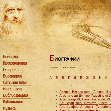
Б
ИОГРАФИИ
Главная
→
Биографии
А
Б
В
Г
Д
Е
Ж
З
И
К
Аббате, Николо дель (Abbate, Nicco
Агостино ди Дуччио (Agostino di D
Александр VI, Папа (Alexander VI
Альберти, Леон Батиста (Alberti, L
Альтдосфер, Альбрехт (Altdorfer, 
Амадео, Джованни Антонио