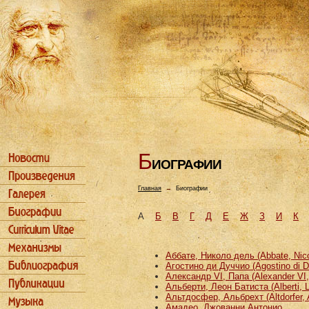
Б
ИОГРАФИИ
Главная
→
Биографии
А
Б
В
Г
Д
Е
Ж
З
И
К
Аббате, Николо дель (Abbate, Nicco
Агостино ди Дуччио (Agostino di D
Александр VI, Папа (Alexander VI
Альберти, Леон Батиста (Alberti, L
Альтдосфер, Альбрехт (Altdorfer, 
Амадео, Джованни Антонио