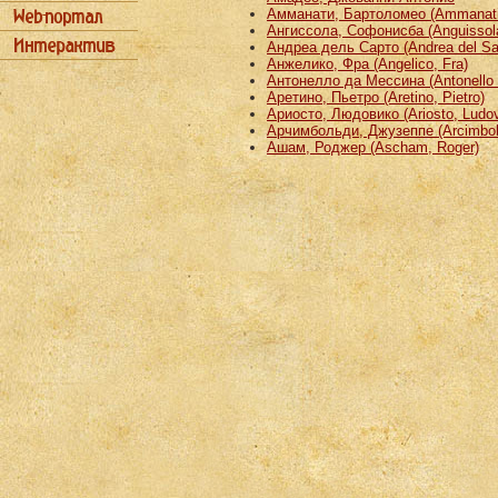
Амманати, Бартоломео (Ammanati
Ангиссола, Софонисба (Anguissola
Андреа дель Сарто (Andrea del Sa
Анжелико, Фра (Angelico, Fra)
Антонелло да Мессина (Antonello 
Аретино, Пьетро (Aretino, Pietro)
Ариосто, Людовико (Ariosto, Ludov
Арчимбольди, Джузеппе (Arcimbold
Ашам, Роджер (Ascham, Roger)