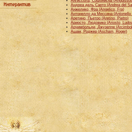
Ангиссола, Софонисба (Anguissola
Андреа дель Сарто (Andrea del Sa
Анжелико, Фра (Angelico, Fra)
Антонелло да Мессина (Antonello 
Аретино, Пьетро (Aretino, Pietro)
Ариосто, Людовико (Ariosto, Ludov
Арчимбольди, Джузеппе (Arcimbold
Ашам, Роджер (Ascham, Roger)