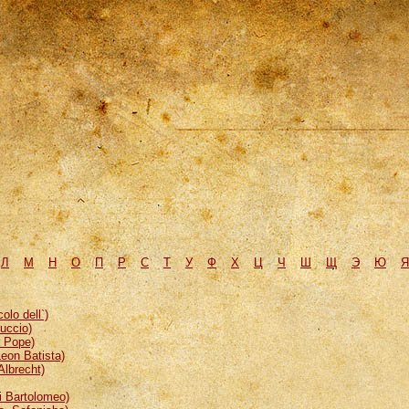
Л
М
H
О
П
Р
С
Т
У
Ф
Х
Ц
Ч
Ш
Щ
Э
Ю
Я
lo dell`)
uccio)
, Pope)
eon Batista)
Albrecht)
 Bartolomeo)