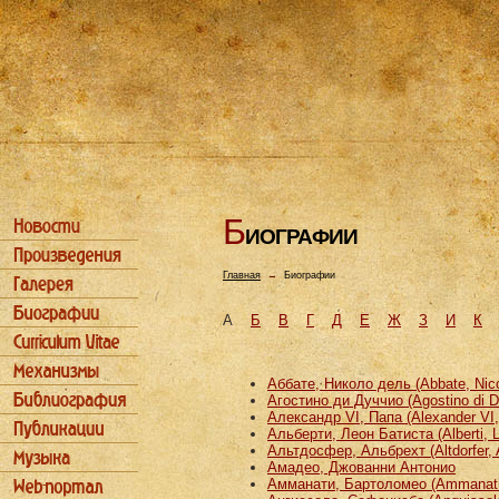
Б
ИОГРАФИИ
Главная
→
Биографии
А
Б
В
Г
Д
Е
Ж
З
И
К
Аббате, Николо дель (Abbate, Nicco
Агостино ди Дуччио (Agostino di D
Александр VI, Папа (Alexander VI
Альберти, Леон Батиста (Alberti, L
Альтдосфер, Альбрехт (Altdorfer, 
Амадео, Джованни Антонио
Амманати, Бартоломео (Ammanati