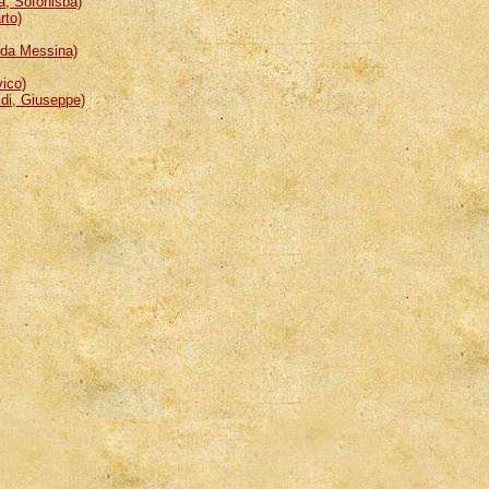
, Sofonisba)
rto)
da Messina)
ico)
i, Giuseppe)