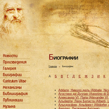
Б
ИОГРАФИИ
Главная
→
Биографии
А
Б
В
Г
Д
Е
Ж
З
И
К
Аббате, Николо дель (Abbate, Nicco
Агостино ди Дуччио (Agostino di D
Александр VI, Папа (Alexander VI
Альберти, Леон Батиста (Alberti, L
Альтдосфер, Альбрехт (Altdorfer, 
Амадео, Джованни Антонио