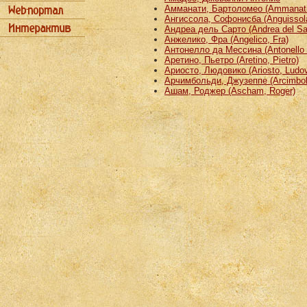
Амманати, Бартоломео (Ammanati
Ангиссола, Софонисба (Anguissola
Андреа дель Сарто (Andrea del Sa
Анжелико, Фра (Angelico, Fra)
Антонелло да Мессина (Antonello 
Аретино, Пьетро (Aretino, Pietro)
Ариосто, Людовико (Ariosto, Ludov
Арчимбольди, Джузеппе (Arcimbold
Ашам, Роджер (Ascham, Roger)