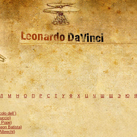
Л
М
H
О
П
Р
С
Т
У
Ф
Х
Ц
Ч
Ш
Щ
Э
Ю
Я
lo dell`)
uccio)
, Pope)
eon Batista)
Albrecht)