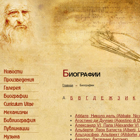
Б
ИОГРАФИИ
Главная
→
Биографии
А
Б
В
Г
Д
Е
Ж
З
И
К
Аббате, Николо дель (Abbate, Nicco
Агостино ди Дуччио (Agostino di D
Александр VI, Папа (Alexander VI
Альберти, Леон Батиста (Alberti, L
Альтдосфер, Альбрехт (Altdorfer, 
Амадео, Джованни Антонио