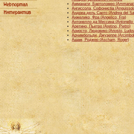
Амманати, Бартоломео (Ammanati
Ангиссола, Софонисба (Anguissola
Андреа дель Сарто (Andrea del Sa
Анжелико, Фра (Angelico, Fra)
Антонелло да Мессина (Antonello 
Аретино, Пьетро (Aretino, Pietro)
Ариосто, Людовико (Ariosto, Ludov
Арчимбольди, Джузеппе (Arcimbold
Ашам, Роджер (Ascham, Roger)