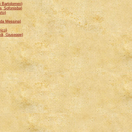
 Bartolomeo)
, Sofonisba)
rto)
da Messina)
ico)
i, Giuseppe)