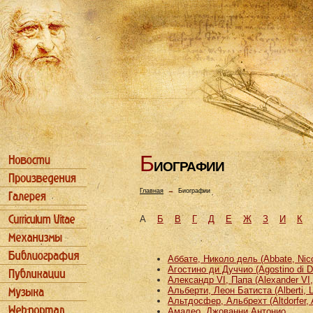
Б
ИОГРАФИИ
Главная
→
Биографии
А
Б
В
Г
Д
Е
Ж
З
И
К
Аббате, Николо дель (Abbate, Nicco
Агостино ди Дуччио (Agostino di D
Александр VI, Папа (Alexander VI
Альберти, Леон Батиста (Alberti, L
Альтдосфер, Альбрехт (Altdorfer, 
Амадео, Джованни Антонио