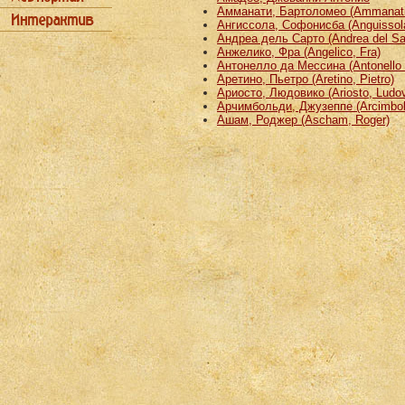
Амманати, Бартоломео (Ammanati
Ангиссола, Софонисба (Anguissola
Андреа дель Сарто (Andrea del Sa
Анжелико, Фра (Angelico, Fra)
Антонелло да Мессина (Antonello 
Аретино, Пьетро (Aretino, Pietro)
Ариосто, Людовико (Ariosto, Ludov
Арчимбольди, Джузеппе (Arcimbold
Ашам, Роджер (Ascham, Roger)