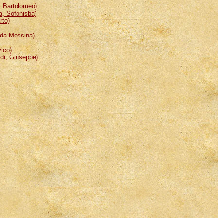
 Bartolomeo)
, Sofonisba)
rto)
da Messina)
ico)
i, Giuseppe)