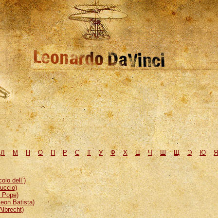
Л
М
H
О
П
Р
С
Т
У
Ф
Х
Ц
Ч
Ш
Щ
Э
Ю
Я
lo dell`)
uccio)
, Pope)
eon Batista)
Albrecht)