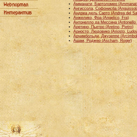
Амманати, Бартоломео (Ammanati
Ангиссола, Софонисба (Anguissola
Андреа дель Сарто (Andrea del Sa
Анжелико, Фра (Angelico, Fra)
Антонелло да Мессина (Antonello 
Аретино, Пьетро (Aretino, Pietro)
Ариосто, Людовико (Ariosto, Ludov
Арчимбольди, Джузеппе (Arcimbold
Ашам, Роджер (Ascham, Roger)