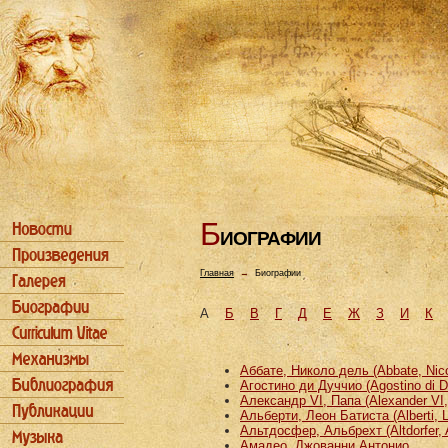
Б
ИОГРАФИИ
Главная
→
Биографии
А
Б
В
Г
Д
Е
Ж
З
И
К
Аббате, Николо дель (Abbate, Nicco
Агостино ди Дуччио (Agostino di D
Александр VI, Папа (Alexander VI
Альберти, Леон Батиста (Alberti, L
Альтдосфер, Альбрехт (Altdorfer, 
Амадео, Джованни Антонио