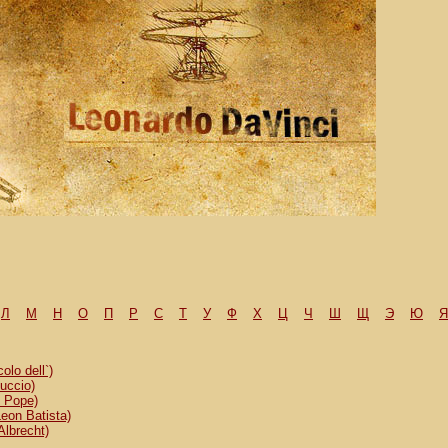
Л
М
H
О
П
Р
С
Т
У
Ф
Х
Ц
Ч
Ш
Щ
Э
Ю
Я
lo dell`)
uccio)
, Pope)
eon Batista)
Albrecht)