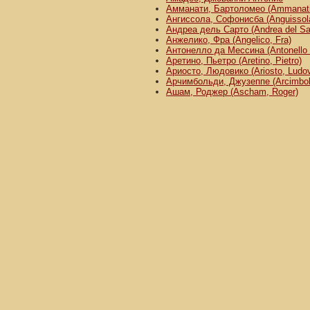
Амманати, Бартоломео (Ammanati
Ангиссола, Софонисба (Anguissola
Андреа дель Сарто (Andrea del Sa
Анжелико, Фра (Angelico, Fra)
Антонелло да Мессина (Antonello 
Аретино, Пьетро (Aretino, Pietro)
Ариосто, Людовико (Ariosto, Ludov
Арчимбольди, Джузеппе (Arcimbold
Ашам, Роджер (Ascham, Roger)