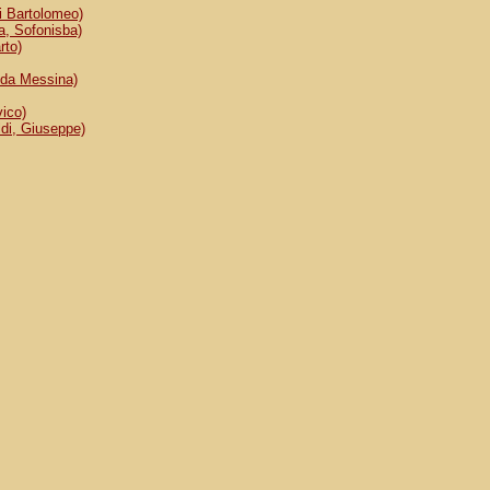
 Bartolomeo)
, Sofonisba)
rto)
da Messina)
ico)
i, Giuseppe)