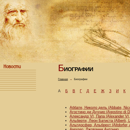
Б
ИОГРАФИИ
Главная
→
Биографии
А
Б
В
Г
Д
Е
Ж
З
И
К
Аббате, Николо дель (Abbate, Nicco
Агостино ди Дуччио (Agostino di D
Александр VI, Папа (Alexander VI
Альберти, Леон Батиста (Alberti, L
Альтдосфер, Альбрехт (Altdorfer, 
Амадео, Джованни Антонио