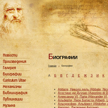
Б
ИОГРАФИИ
Главная
→
Биографии
А
Б
В
Г
Д
Е
Ж
З
И
К
Аббате, Николо дель (Abbate, Nicco
Агостино ди Дуччио (Agostino di D
Александр VI, Папа (Alexander VI
Альберти, Леон Батиста (Alberti, L
Альтдосфер, Альбрехт (Altdorfer, 
Амадео, Джованни Антонио