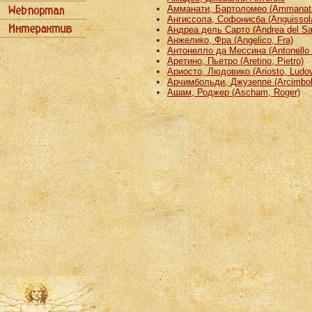
Амманати, Бартоломео (Ammanati
Ангиссола, Софонисба (Anguissola
Андреа дель Сарто (Andrea del Sa
Анжелико, Фра (Angelico, Fra)
Антонелло да Мессина (Antonello 
Аретино, Пьетро (Aretino, Pietro)
Ариосто, Людовико (Ariosto, Ludov
Арчимбольди, Джузеппе (Arcimbold
Ашам, Роджер (Ascham, Roger)