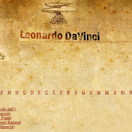
Л
М
H
О
П
Р
С
Т
У
Ф
Х
Ц
Ч
Ш
Щ
Э
Ю
Я
lo dell`)
uccio)
, Pope)
eon Batista)
Albrecht)