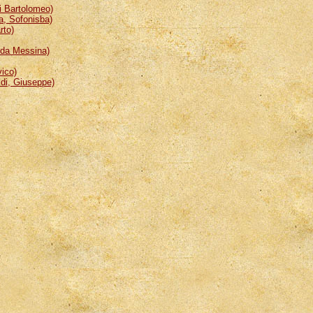
 Bartolomeo)
, Sofonisba)
rto)
da Messina)
ico)
i, Giuseppe)