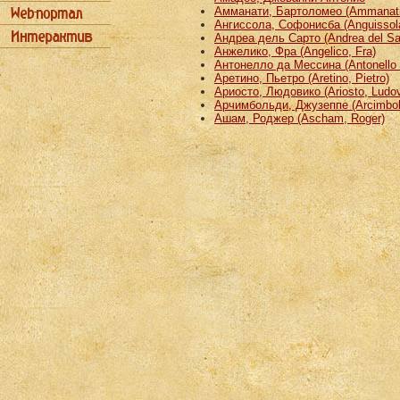
Амманати, Бартоломео (Ammanati
Ангиссола, Софонисба (Anguissola
Андреа дель Сарто (Andrea del Sa
Анжелико, Фра (Angelico, Fra)
Антонелло да Мессина (Antonello 
Аретино, Пьетро (Aretino, Pietro)
Ариосто, Людовико (Ariosto, Ludov
Арчимбольди, Джузеппе (Arcimbold
Ашам, Роджер (Ascham, Roger)