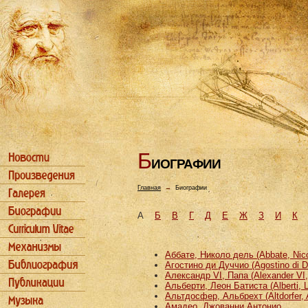
Б
ИОГРАФИИ
Главная
→
Биографии
А
Б
В
Г
Д
Е
Ж
З
И
К
Аббате, Николо дель (Abbate, Nicco
Агостино ди Дуччио (Agostino di D
Александр VI, Папа (Alexander VI
Альберти, Леон Батиста (Alberti, L
Альтдосфер, Альбрехт (Altdorfer, 
Амадео, Джованни Антонио