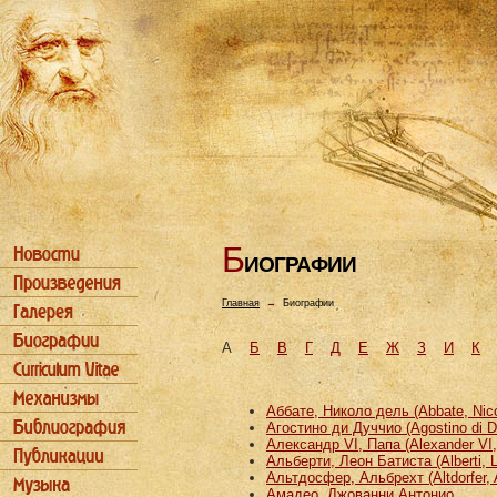
Б
ИОГРАФИИ
Главная
→
Биографии
А
Б
В
Г
Д
Е
Ж
З
И
К
Аббате, Николо дель (Abbate, Nicco
Агостино ди Дуччио (Agostino di D
Александр VI, Папа (Alexander VI
Альберти, Леон Батиста (Alberti, L
Альтдосфер, Альбрехт (Altdorfer, 
Амадео, Джованни Антонио