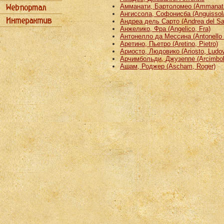
Амманати, Бартоломео (Ammanati
Ангиссола, Софонисба (Anguissola
Андреа дель Сарто (Andrea del Sa
Анжелико, Фра (Angelico, Fra)
Антонелло да Мессина (Antonello 
Аретино, Пьетро (Aretino, Pietro)
Ариосто, Людовико (Ariosto, Ludov
Арчимбольди, Джузеппе (Arcimbold
Ашам, Роджер (Ascham, Roger)