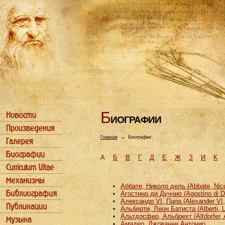
Б
ИОГРАФИИ
Главная
→
Биографии
А
Б
В
Г
Д
Е
Ж
З
И
К
Аббате, Николо дель (Abbate, Nicco
Агостино ди Дуччио (Agostino di D
Александр VI, Папа (Alexander VI
Альберти, Леон Батиста (Alberti, L
Альтдосфер, Альбрехт (Altdorfer, 
Амадео, Джованни Антонио