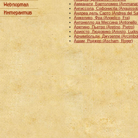
Амманати, Бартоломео (Ammanati
Ангиссола, Софонисба (Anguissola
Андреа дель Сарто (Andrea del Sa
Анжелико, Фра (Angelico, Fra)
Антонелло да Мессина (Antonello 
Аретино, Пьетро (Aretino, Pietro)
Ариосто, Людовико (Ariosto, Ludov
Арчимбольди, Джузеппе (Arcimbold
Ашам, Роджер (Ascham, Roger)