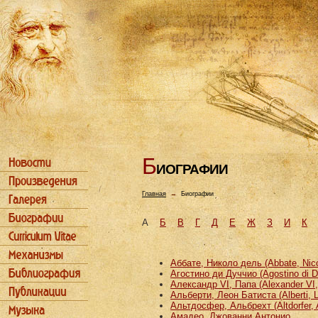
Б
ИОГРАФИИ
Главная
→
Биографии
А
Б
В
Г
Д
Е
Ж
З
И
К
Аббате, Николо дель (Abbate, Nicco
Агостино ди Дуччио (Agostino di D
Александр VI, Папа (Alexander VI
Альберти, Леон Батиста (Alberti, L
Альтдосфер, Альбрехт (Altdorfer, 
Амадео, Джованни Антонио