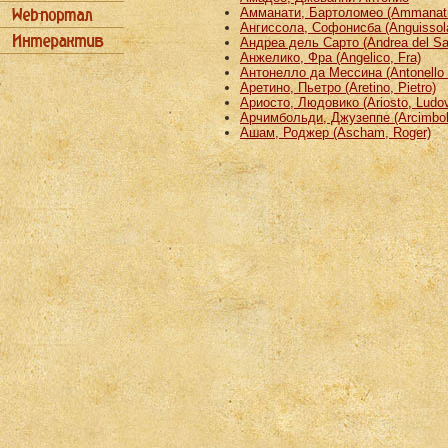
Амманати, Бартоломео (Ammanati
Ангиссола, Софонисба (Anguissola
Андреа дель Сарто (Andrea del Sa
Анжелико, Фра (Angelico, Fra)
Антонелло да Мессина (Antonello 
Аретино, Пьетро (Aretino, Pietro)
Ариосто, Людовико (Ariosto, Ludov
Арчимбольди, Джузеппе (Arcimbold
Ашам, Роджер (Ascham, Roger)